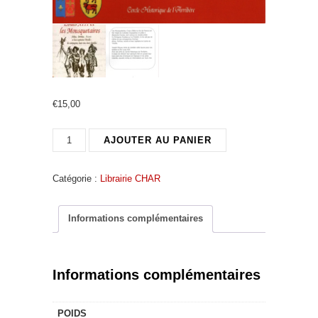
€
15,00
quantité
AJOUTER AU PANIER
de
Louis
Catégorie :
Librairie CHAR
XIII
et
les
Informations complémentaires
Mousquetaires
Informations complémentaires
POIDS