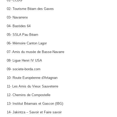
01- CCBG
02- Tourisme Béarn des Gaves
03- Navarrenx
04- Bastides 64
05- SSLA Pau Béarn
06- Mémoire Canton Lagor
07- Amis du musée de Basse-Navarre
08- Ligue Henri IV USA
09- societe-borda.com
10- Route Européenne d'Artagnan
11- Les Amis du Vieux Sauveterre
12- Chemins de Compostelle
13- Institut Béarnais et Gascon (IBG)
14- Jakintza – Savoir et Faire savoir