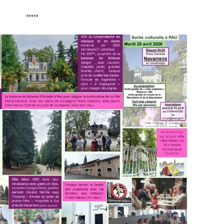
*****