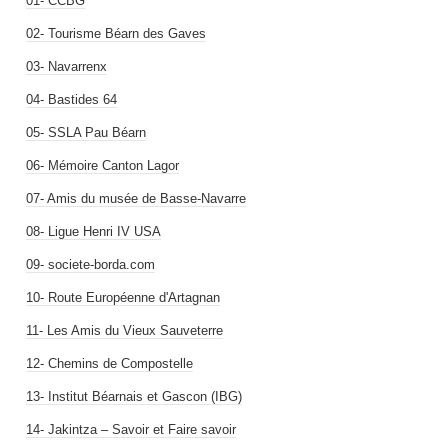
01- CCBG
02- Tourisme Béarn des Gaves
03- Navarrenx
04- Bastides 64
05- SSLA Pau Béarn
06- Mémoire Canton Lagor
07- Amis du musée de Basse-Navarre
08- Ligue Henri IV USA
09- societe-borda.com
10- Route Européenne d'Artagnan
11- Les Amis du Vieux Sauveterre
12- Chemins de Compostelle
13- Institut Béarnais et Gascon (IBG)
14- Jakintza – Savoir et Faire savoir