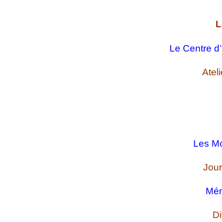
L
Le Centre d’
Atel
Les Mo
Jour
Mém
D