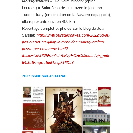
Mousquetaires »
. De Saint-Vincent (après
Lourdes) à Saint-Jean-de-Luz, avec la jonction
Tardets-Iraty (en direction de la Navarre espagnole),
elle représente environ 400 km.
Reportage complet et photos sur le blog de Jean
Sarsiat:
http://www.paysdesgaves.com/2022/08/au-
pas-au-trot-au-galop.la-route-des-mousquetaires-
passe-par-navarrenx.html?
fbclid=IwAR0lhBapYfLBMvjrEOHGMicaeofvj5_m6t
84a5BFLwjc-BdnQ3-qlKH8CiY
2023 n’est pas en reste!