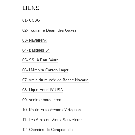
LIENS
01- CCBG
02- Tourisme Béarn des Gaves
03- Navarrenx
04- Bastides 64
05- SSLA Pau Béarn
06- Mémoire Canton Lagor
07- Amis du musée de Basse-Navarre
08- Ligue Henri IV USA
09- societe-borda.com
10- Route Européenne d'Artagnan
11- Les Amis du Vieux Sauveterre
12- Chemins de Compostelle