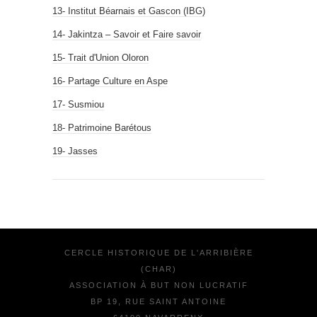
13- Institut Béarnais et Gascon (IBG)
14- Jakintza – Savoir et Faire savoir
15- Trait d'Union Oloron
16- Partage Culture en Aspe
17- Susmiou
18- Patrimoine Barétous
19- Jasses
CERCLE HISTORIQUE DE L'ARRIBIÈRE
(CHAR)
ASSOCIATION À BUT NON LUCRATIF
BP 19, RUE SAINT ANTOINE