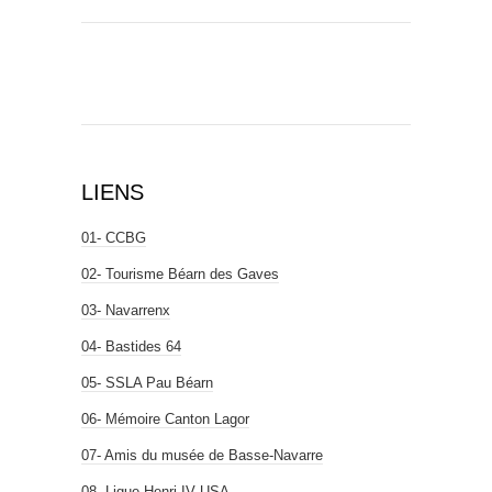
LIENS
01- CCBG
02- Tourisme Béarn des Gaves
03- Navarrenx
04- Bastides 64
05- SSLA Pau Béarn
06- Mémoire Canton Lagor
07- Amis du musée de Basse-Navarre
08- Ligue Henri IV USA