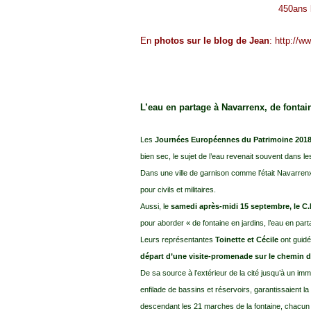
450ans 
En
photos sur le blog de Jean
:
http://w
L’eau en partage à Navarrenx, de fontai
Les
Journées Européennes du Patrimoine 201
bien sec, le sujet de l’eau revenait souvent dans l
Dans une ville de garnison comme l’était Navarrenx 
pour civils et militaires.
Aussi, le
samedi après-midi 15 septembre, le C.
pour aborder « de fontaine en jardins, l’eau en par
Leurs représentantes
Toinette et Cécile
ont guidé
départ d’une visite-promenade sur le chemin d
De sa source à l’extérieur de la cité jusqu’à un i
enfilade de bassins et réservoirs, garantissaient la
descendant les 21 marches de la fontaine, chacun p