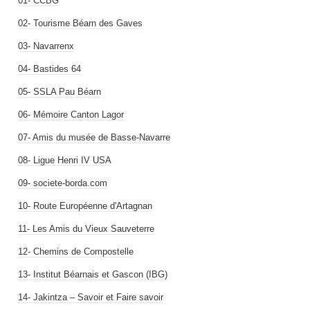
01- CCBG
02- Tourisme Béarn des Gaves
03- Navarrenx
04- Bastides 64
05- SSLA Pau Béarn
06- Mémoire Canton Lagor
07- Amis du musée de Basse-Navarre
08- Ligue Henri IV USA
09- societe-borda.com
10- Route Européenne d'Artagnan
11- Les Amis du Vieux Sauveterre
12- Chemins de Compostelle
13- Institut Béarnais et Gascon (IBG)
14- Jakintza – Savoir et Faire savoir