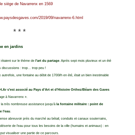
le siège de Navarrenx en 1569
ww.paysdesgaves.com/2019/09/navarrenx-6.html
* * *
ne en jardins
8
étaient sur le thème de
l’art du partage
. Après sept mois pluvieux et un été
es discussions : trop… trop peu !
autrefois, une fontaine au débit de 1700l/h en été, était un bien inestimable
H.Ar s’est associé au Pays d’Art et d’Histoire Orthez/Béarn des Gaves
tage à Navarrenx ».
 la très nombreuse assistance jusqu’à
la fontaine militaire : point de
e l’eau
.
mmense abreuvoir près du marché au bétail, conduits et canaux souterrains,
 déserte de l’eau pour tous les besoins de la ville (humains et animaux) : en
ut visualiser une partie de ce parcours.