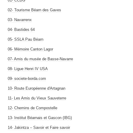
01- CCBG
02- Tourisme Béarn des Gaves
03- Navarrenx
04- Bastides 64
05- SSLA Pau Béarn
06- Mémoire Canton Lagor
07- Amis du musée de Basse-Navarre
08- Ligue Henri IV USA
09- societe-borda.com
10- Route Européenne d'Artagnan
11- Les Amis du Vieux Sauveterre
12- Chemins de Compostelle
13- Institut Béarnais et Gascon (IBG)
14- Jakintza – Savoir et Faire savoir