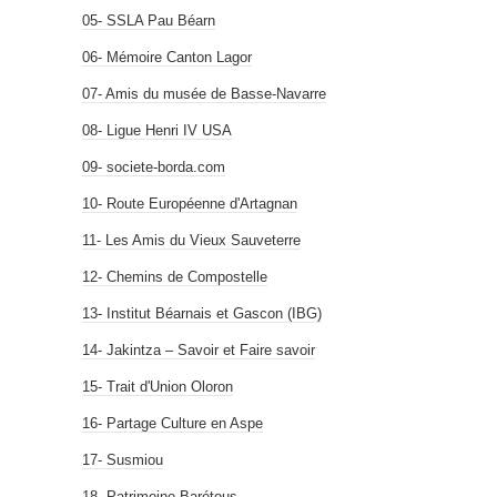
05- SSLA Pau Béarn
06- Mémoire Canton Lagor
07- Amis du musée de Basse-Navarre
08- Ligue Henri IV USA
09- societe-borda.com
10- Route Européenne d'Artagnan
11- Les Amis du Vieux Sauveterre
12- Chemins de Compostelle
13- Institut Béarnais et Gascon (IBG)
14- Jakintza – Savoir et Faire savoir
15- Trait d'Union Oloron
16- Partage Culture en Aspe
17- Susmiou
18- Patrimoine Barétous