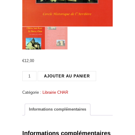
€
12,00
quantité
AJOUTER AU PANIER
de
L'Hôpital
Catégorie :
Librairie CHAR
Saint
Blaise
&
Informations complémentaires
L'Hôpital
d'Orion
Informations complémentaires