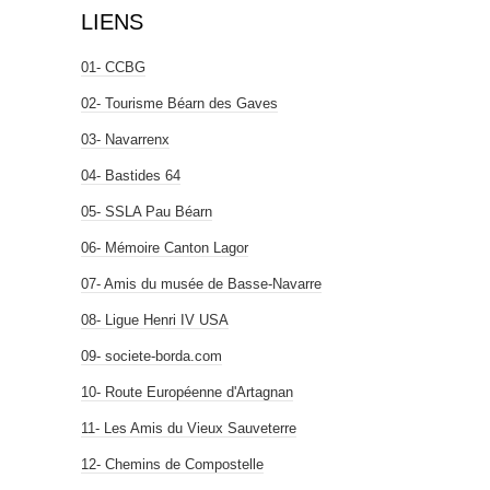
LIENS
01- CCBG
02- Tourisme Béarn des Gaves
03- Navarrenx
04- Bastides 64
05- SSLA Pau Béarn
06- Mémoire Canton Lagor
07- Amis du musée de Basse-Navarre
08- Ligue Henri IV USA
09- societe-borda.com
10- Route Européenne d'Artagnan
11- Les Amis du Vieux Sauveterre
12- Chemins de Compostelle