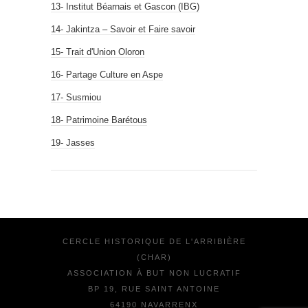
13- Institut Béarnais et Gascon (IBG)
14- Jakintza – Savoir et Faire savoir
15- Trait d'Union Oloron
16- Partage Culture en Aspe
17- Susmiou
18- Patrimoine Barétous
19- Jasses
CERCLE HISTORIQUE DE L'ARRIBIÈRE
(CHAR)
ASSOCIATION À BUT NON LUCRATIF
BP 19, RUE SAINT ANTOINE
64190 NAVARRENX