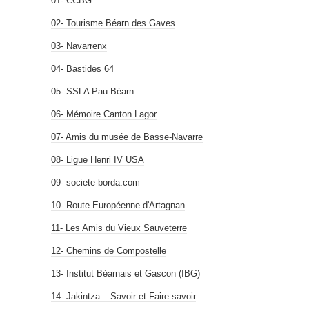
01- CCBG
02- Tourisme Béarn des Gaves
03- Navarrenx
04- Bastides 64
05- SSLA Pau Béarn
06- Mémoire Canton Lagor
07- Amis du musée de Basse-Navarre
08- Ligue Henri IV USA
09- societe-borda.com
10- Route Européenne d'Artagnan
11- Les Amis du Vieux Sauveterre
12- Chemins de Compostelle
13- Institut Béarnais et Gascon (IBG)
14- Jakintza – Savoir et Faire savoir