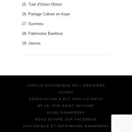
15- Trait d'Union Oloron
16- Partage Culture en Aspe
17- Susmiou
18- Patrimoine Barétous
19- Jasses
CERCLE HISTORIQUE DE L'ARRIBIÈRE
(CHAR)
ASSOCIATION À BUT NON LUCRATIF
BP 19, RUE SAINT ANTOINE
64190 NAVARRENX
NOUS SUIVRE SUR FACEBOOK
HISTORIQUE ET PATRIMOINE NAVARRENX