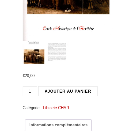
€
20,00
quantité
AJOUTER AU PANIER
de
Une
Catégorie :
Librairie CHAR
famille
de
paysans
Informations complémentaires
béarnais