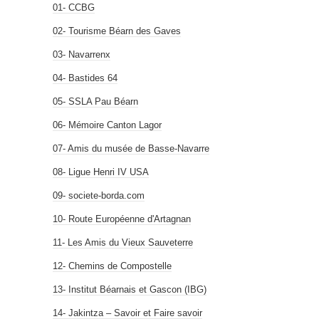
01- CCBG
02- Tourisme Béarn des Gaves
03- Navarrenx
04- Bastides 64
05- SSLA Pau Béarn
06- Mémoire Canton Lagor
07- Amis du musée de Basse-Navarre
08- Ligue Henri IV USA
09- societe-borda.com
10- Route Européenne d'Artagnan
11- Les Amis du Vieux Sauveterre
12- Chemins de Compostelle
13- Institut Béarnais et Gascon (IBG)
14- Jakintza – Savoir et Faire savoir