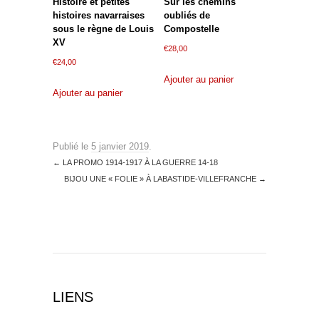
Histoire et petites
Sur les chemins
histoires navarraises
oubliés de
sous le règne de Louis
Compostelle
XV
€
28,00
€
24,00
Ajouter au panier
Ajouter au panier
Publié le
5 janvier 2019
.
←
LA PROMO 1914-1917 À LA GUERRE 14-18
BIJOU UNE « FOLIE » À LABASTIDE-VILLEFRANCHE
→
LIENS