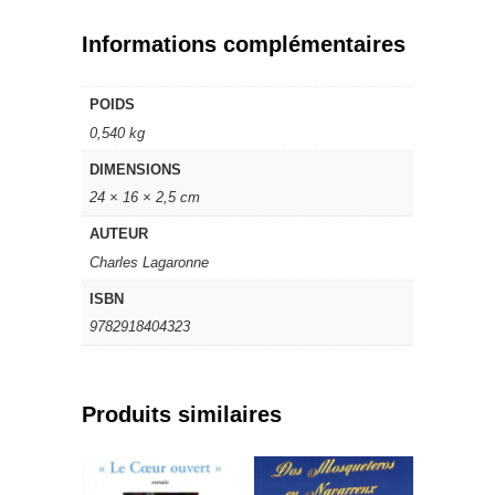
à
travers
Informations complémentaires
les
siècles
POIDS
0,540 kg
DIMENSIONS
24 × 16 × 2,5 cm
AUTEUR
Charles Lagaronne
ISBN
9782918404323
Produits similaires