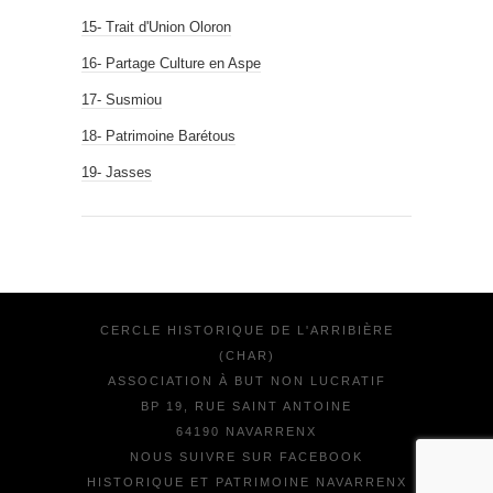
15- Trait d'Union Oloron
16- Partage Culture en Aspe
17- Susmiou
18- Patrimoine Barétous
19- Jasses
CERCLE HISTORIQUE DE L'ARRIBIÈRE
(CHAR)
ASSOCIATION À BUT NON LUCRATIF
BP 19, RUE SAINT ANTOINE
64190 NAVARRENX
NOUS SUIVRE SUR FACEBOOK
HISTORIQUE ET PATRIMOINE NAVARRENX