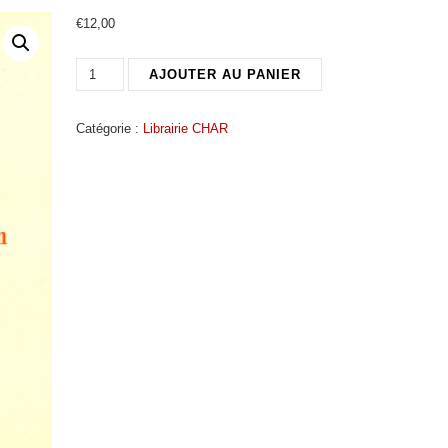
€
12,00
quantité
AJOUTER AU PANIER
de
Le
Catégorie :
Librairie CHAR
Baron
de
St.
Castin