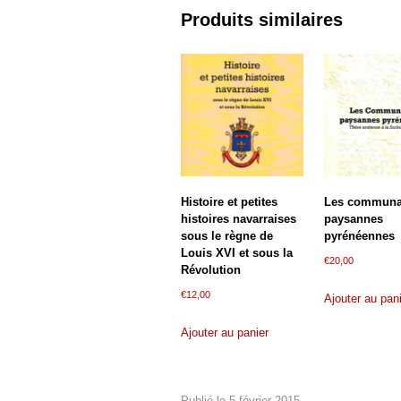
Produits similaires
Histoire et petites
Les communa
histoires navarraises
paysannes
sous le règne de
pyrénéennes
Louis XVI et sous la
€
20,00
Révolution
€
12,00
Ajouter au pan
Ajouter au panier
Publié le
5 février 2015
.