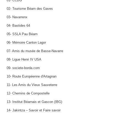
01- CCBG
02- Tourisme Béarn des Gaves
03- Navarrenx
04- Bastides 64
05- SSLA Pau Béarn
06- Mémoire Canton Lagor
07- Amis du musée de Basse-Navarre
08- Ligue Henri IV USA
09- societe-borda.com
10- Route Européenne d'Artagnan
11- Les Amis du Vieux Sauveterre
12- Chemins de Compostelle
13- Institut Béarnais et Gascon (IBG)
14- Jakintza – Savoir et Faire savoir