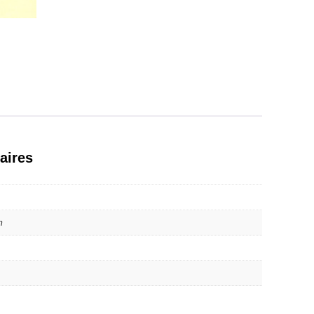
aires
m