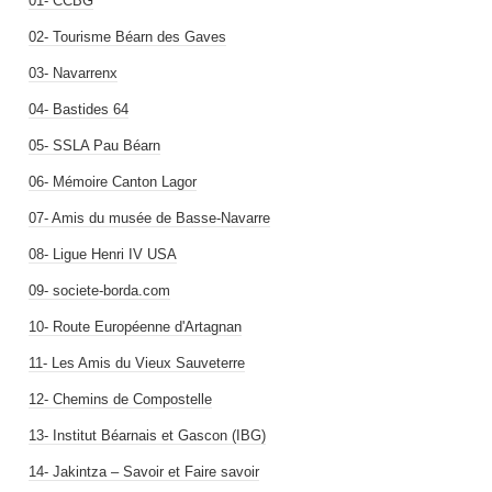
01- CCBG
02- Tourisme Béarn des Gaves
03- Navarrenx
04- Bastides 64
05- SSLA Pau Béarn
06- Mémoire Canton Lagor
07- Amis du musée de Basse-Navarre
08- Ligue Henri IV USA
09- societe-borda.com
10- Route Européenne d'Artagnan
11- Les Amis du Vieux Sauveterre
12- Chemins de Compostelle
13- Institut Béarnais et Gascon (IBG)
14- Jakintza – Savoir et Faire savoir