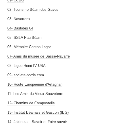
01- CCBG
02- Tourisme Béarn des Gaves
03- Navarrenx
04- Bastides 64
05- SSLA Pau Béarn
06- Mémoire Canton Lagor
07- Amis du musée de Basse-Navarre
08- Ligue Henri IV USA
09- societe-borda.com
10- Route Européenne d'Artagnan
11- Les Amis du Vieux Sauveterre
12- Chemins de Compostelle
13- Institut Béarnais et Gascon (IBG)
14- Jakintza – Savoir et Faire savoir